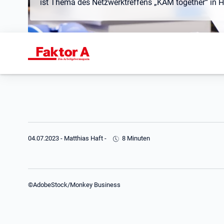
ist Thema des Netzwerktreffens „KAM together“ in 
04.07.2023
-
Matthias Haft
-
8 Minuten
©AdobeStock/Monkey Business