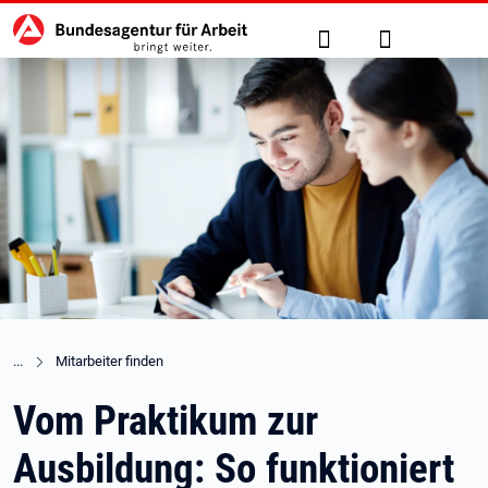
Hauptnavigation
zu den Hauptinhalten springen
Suche
Anmelden
Mitarbeiter finden
Vom Praktikum zur
Ausbildung: So funktioniert