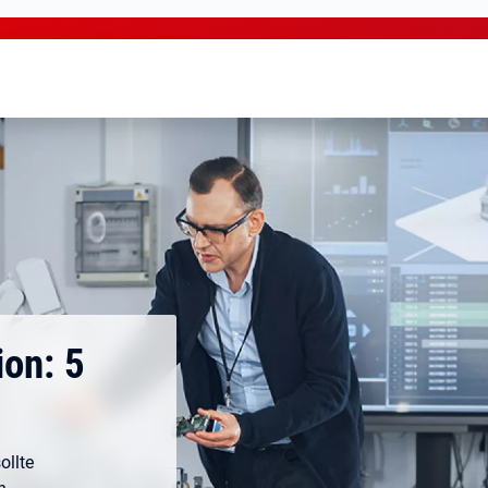
on: 5
ollte