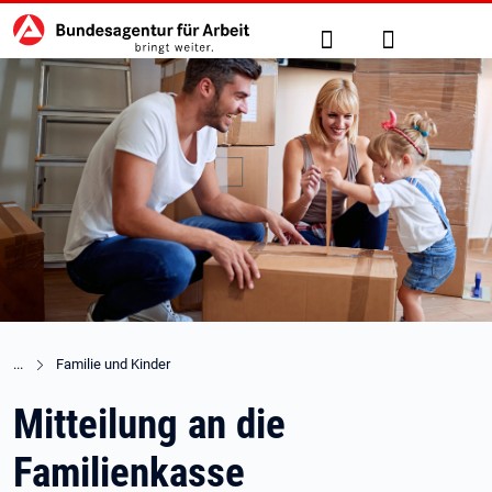
Hauptnavigation
zu den Hauptinhalten springen
Suche
Anmelden
Familie und Kinder
Mitteilung an die
Familienkasse