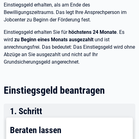
Einstiegsgeld erhalten, als am Ende des
Bewilligungszeitraums. Das legt Ihre Ansprechperson im
Jobcenter zu Beginn der Förderung fest.
Einstiegsgeld erhalten Sie für
höchstens 24
Monate
. Es
wird
zu Beginn eines Monats ausgezahlt
und ist
anrechnungsfrei. Das bedeutet: Das Einstiegsgeld wird ohne
Abzüge an Sie ausgezahlt und nicht auf Ihr
Grundsicherungsgeld angerechnet.
Einstiegsgeld beantragen
1
.
Schritt
Beraten lassen