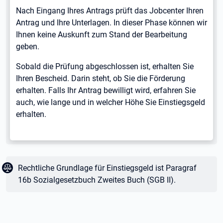
Nach Eingang Ihres Antrags prüft das Jobcenter Ihren
Antrag und Ihre Unterlagen. In dieser Phase können wir
Ihnen keine Auskunft zum Stand der Bearbeitung
geben.
Sobald die Prüfung abgeschlossen ist, erhalten Sie
Ihren Bescheid. Darin steht, ob Sie die Förderung
erhalten. Falls Ihr Antrag bewilligt wird, erfahren Sie
auch, wie lange und in welcher Höhe Sie Einstiegsgeld
erhalten.
Juristischer Text:
Rechtliche Grundlage für Einstiegsgeld ist Paragraf
16b Sozialgesetzbuch Zweites Buch (SGB
II).