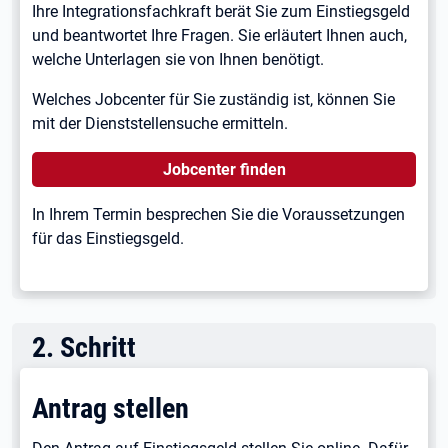
Ihre Integrationsfachkraft berät Sie zum Einstiegsgeld
und beantwortet Ihre Fragen. Sie erläutert Ihnen auch,
welche Unterlagen sie von Ihnen benötigt.
Welches Jobcenter für Sie zuständig ist, können Sie
mit der Dienststellensuche ermitteln.
Jobcenter finden
In Ihrem Termin besprechen Sie die Voraussetzungen
für das Einstiegsgeld.
2
.
Schritt
Antrag stellen