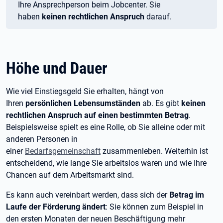
Ihre Ansprechperson beim Jobcenter. Sie
haben
keinen rechtlichen Anspruch
darauf.
Höhe und Dauer
Wie viel Einstiegsgeld Sie erhalten, hängt von
Ihren
persönlichen Lebensumständen
ab. Es gibt
keinen
rechtlichen Anspruch auf einen bestimmten Betrag
.
Beispielsweise spielt es eine Rolle, ob Sie alleine oder mit
anderen Personen in
einer
Bedarfsgemeinschaft
zusammenleben. Weiterhin ist
entscheidend, wie lange Sie arbeitslos waren und wie Ihre
Chancen auf dem Arbeitsmarkt sind.
Es kann auch vereinbart werden, dass sich der
Betrag im
Laufe der Förderung ändert
: Sie können zum Beispiel in
den ersten Monaten der neuen Beschäftigung mehr