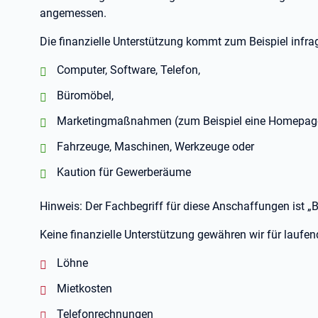
angemessen.
Die finanzielle Unterstützung kommt zum Beispiel infrage
positiv:
Computer, Software, Telefon,
positiv:
Büromöbel,
positiv:
Marketingmaßnahmen (zum Beispiel eine Homepage
positiv:
Fahrzeuge, Maschinen, Werkzeuge oder
positiv:
Kaution für Gewerberäume
Hinweis: Der Fachbegriff für diese Anschaffungen ist „Be
Keine finanzielle Unterstützung gewähren wir für laufen
negativ:
Löhne
negativ:
Mietkosten
negativ:
Telefonrechnungen