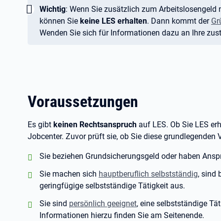
Wichtig:
Wichtig
: Wenn Sie zusätzlich zum Arbeitslosengeld
können Sie
keine LES erhalten
. Dann kommt der
Gr
Wenden Sie sich für Informationen dazu an Ihre zust
Voraussetzungen
Es gibt
keinen Rechtsanspruch
auf LES. Ob Sie LES erh
Jobcenter. Zuvor prüft sie, ob Sie diese grundlegenden
positiv:
Sie beziehen Grundsicherungsgeld oder haben Ansp
positiv:
Sie machen sich
hauptberuflich selbstständig
, sind
geringfügige selbstständige Tätigkeit aus.
positiv:
Sie sind
persönlich geeignet
, eine selbstständige Tä
Informationen hierzu finden Sie am Seitenende.