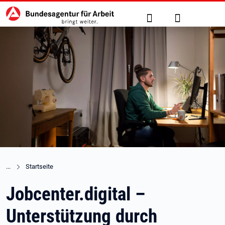
Hauptnavigation
zu den Hauptinhalten springen
Suche
Anmelden
Startseite
Jobcenter.digital –
Unterstützung durch