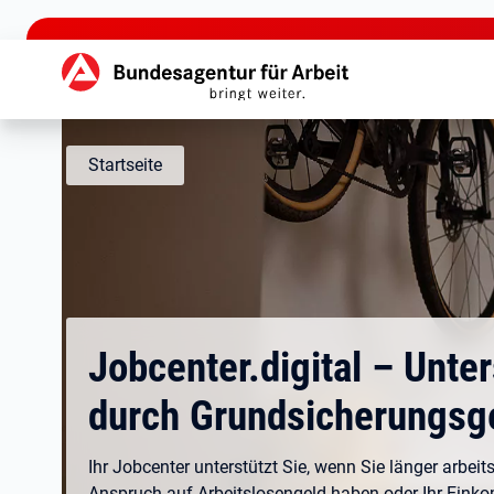
zu den Hauptinhalten springen
Hauptnavigation
Startseite
Jobcenter.digital – Unte
durch Grundsicherungsg
Ihr Jobcenter unterstützt Sie, wenn Sie länger arbeits
Anspruch auf Arbeitslosengeld haben oder Ihr Eink