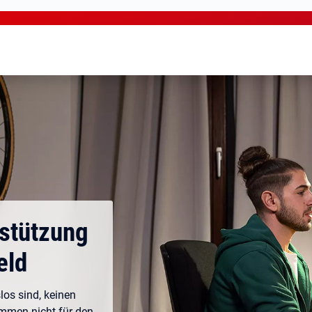
rstützung
eld
los sind, keinen
ommen nicht für den