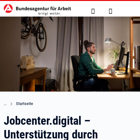
Hauptnavigation
zu den Hauptinhalten springen
Suche
Anmelden
Startseite
Jobcenter.digital –
Unterstützung durch