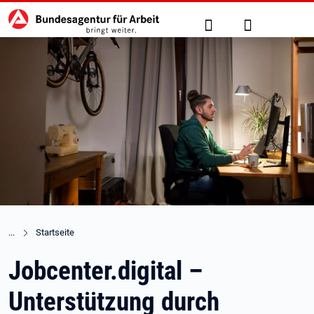
Hauptnavigation
zu den Hauptinhalten springen
Suche
Anmelden
Startseite
Jobcenter.digital –
Unterstützung durch