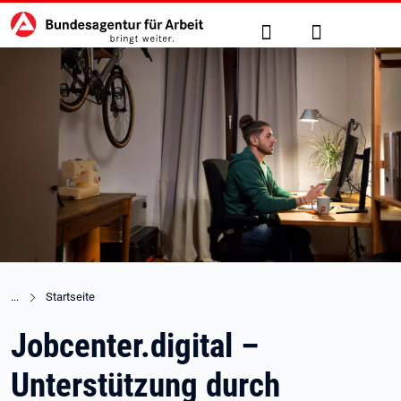
Hauptnavigation
zu den Hauptinhalten springen
Suche
Anmelden
Startseite
Jobcenter.digital –
Unterstützung durch