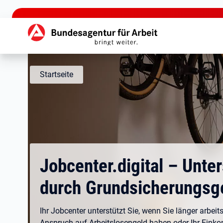
zu den Hauptinhalten springen
Hauptnavigation
Startseite
Jobcenter.digital – Unte
durch Grundsicherungsg
Ihr Jobcenter unterstützt Sie, wenn Sie länger arbeits
Anspruch auf Arbeitslosengeld haben oder Ihr Eink