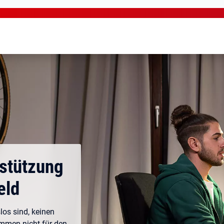
rstützung
eld
los sind, keinen
ommen nicht für den