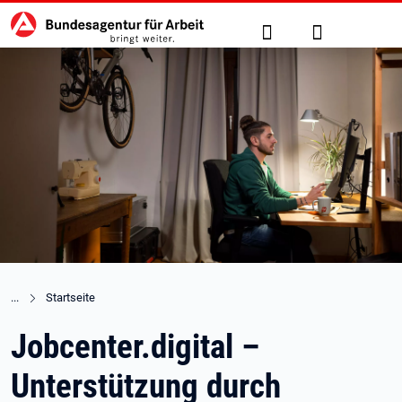
Hauptnavigation
zu den Hauptinhalten springen
Suche
Anmelden
Startseite
Jobcenter.digital –
Unterstützung durch