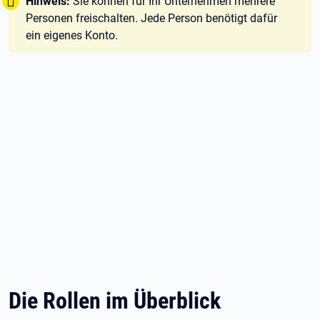
Tipp:
Hinweis:
Sie können für Ihr Unternehmen mehrere
Personen freischalten. Jede Person benötigt dafür
ein eigenes Konto.
Die Rollen im Überblick