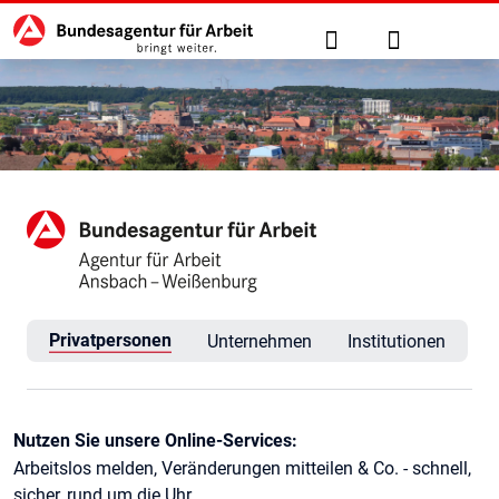
Hauptnavigation
zu den Hauptinhalten springen
Suche
Anmelden
Agentur für Arbeit Ansbach
Privatpersonen
Unternehmen
Institutionen
Kontaktinformationen
Nutzen Sie unsere Online-Services:
Arbeitslos melden, Veränderungen mitteilen & Co. - schnell,
sicher, rund um die Uhr.