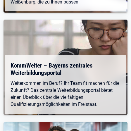
Weißenburg, die zu Ihnen passen.
Öffnet in neuem Tab
KommWeiter – Bayerns zentrales
Weiterbildungsportal
Weiterkommen im Beruf? Ihr Team fit machen für die
Zukunft? Das zentrale Weiterbildungsportal bietet
einen Überblick über die vielfältigen
Qualifizierungsmöglichkeiten im Freistaat.