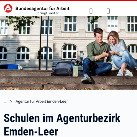
Hauptnavigation
zu den Hauptinhalten springen
Suche
Anmelden
Agentur für Arbeit Emden-Leer
Schulen im Agenturbezirk
Emden-Leer