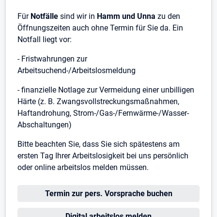
Für
Notfälle
sind wir in
Hamm und Unna
zu den
Öffnungszeiten auch ohne Termin für Sie da. Ein
Notfall liegt vor:
- Fristwahrungen zur
Arbeitsuchend-/Arbeitslosmeldung
- finanzielle Notlage zur Vermeidung einer unbilligen
Härte (z. B. Zwangsvollstreckungsmaßnahmen,
Haftandrohung, Strom-/Gas-/Fernwärme-/Wasser-
Abschaltungen)
Bitte beachten Sie, dass Sie sich spätestens am
ersten Tag Ihrer Arbeitslosigkeit bei uns persönlich
oder online arbeitslos melden müssen.
Öffnet in neuem Tab
Termin zur pers. Vorsprache buchen
Öffnet in neuem Tab
Digital arbeitslos melden