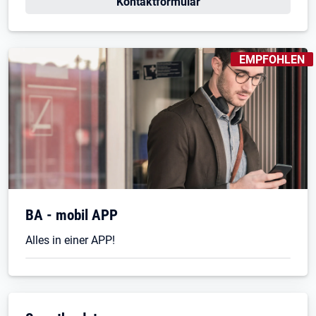
Kontaktformular
KENNZEICHNUN
EMPFOHLEN
Öffnet in neuem Tab
BA - mobil APP
Alles in einer APP!