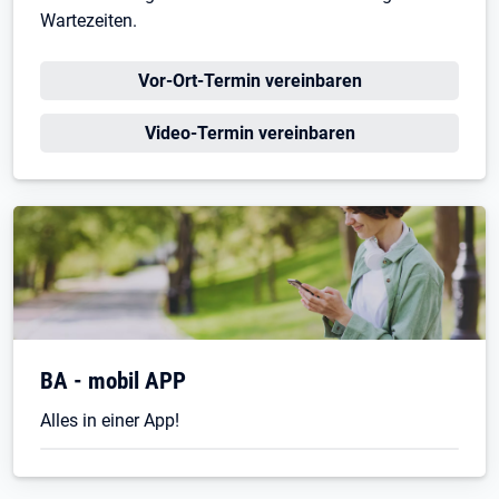
Wartezeiten.
Öffnet in neuem Tab
Vor-Ort-Termin vereinbaren
Öffnet in neuem Tab
Video-Termin vereinbaren
BA - mobil APP
Alles in einer App!