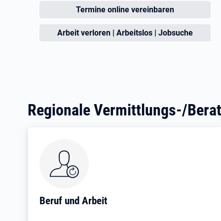
Öffnet in neuem Tab
Termine online vereinbaren
Öffnet in neuem Tab
Arbeit verloren | Arbeitslos | Jobsuche
Regionale Vermittlungs-/Berat
Beruf und Arbeit