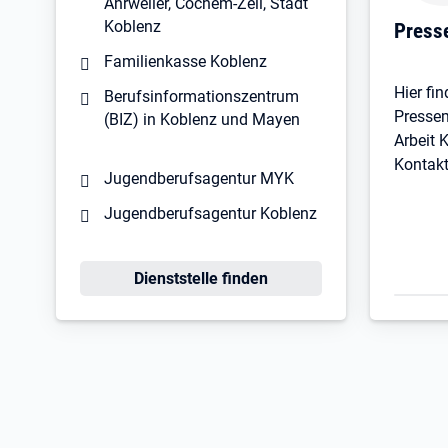
Ahrweiler, Cochem-Zell, Stadt
Koblenz
Press
Familienkasse Koblenz
Hier fin
Berufsinformationszentrum
Pressem
(BIZ) in Koblenz und Mayen
Arbeit 
Kontakt
Jugendberufsagentur MYK
Jugendberufsagentur Koblenz
Öffnet in neuem Tab
Dienststelle finden