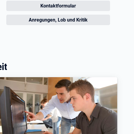
Öffnet in neuem Tab
Kontaktformular
Öffnet in neuem Tab
Anregungen, Lob und Kritik
it