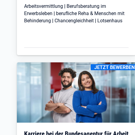
Arbeitsvermittlung
|
Berufsberatung im
Erwerbsleben
|
berufliche
Reha
&
Menschen mit
Behinderung
|
Chancengleichheit
|
Lotsenhaus
KENNZEICHNUNGEN
JETZT BEWERBEN
Öffnet in neuem Tab
Karriere bei der Bundesagentur für Arbeit