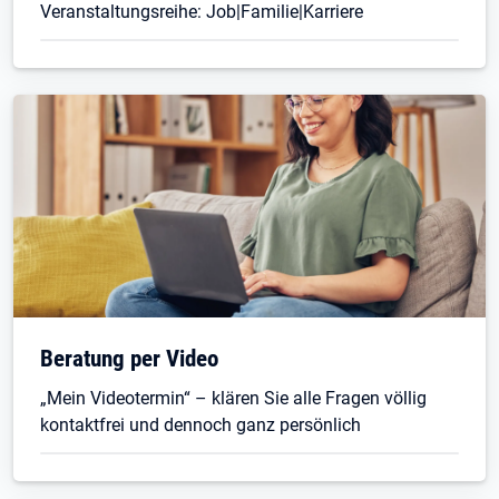
Veranstaltungsreihe: Job|Familie|Karriere
Öffnet in neuem Tab
Beratung per Video
„Mein Videotermin“ – klären Sie alle Fragen völlig
kontaktfrei und dennoch ganz persönlich