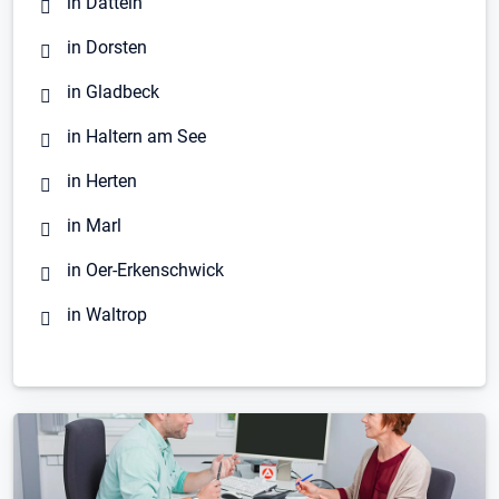
in Datteln
in Dorsten
in Gladbeck
in Haltern am See
in Herten
in Marl
in Oer-Erkenschwick
in Waltrop