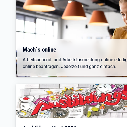
Öffnet in neuem Tab
Mach´s online
Arbeitsuchend- und Arbeitslosmeldung online erledi
online beantragen. Jederzeit und ganz einfach.
K