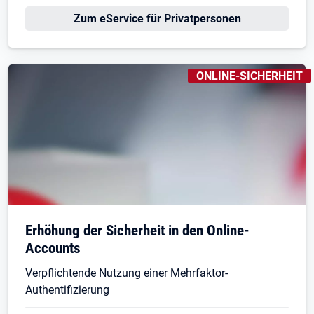
Zum eService für Privatpersonen
KENNZEICHNUNGEN
:
ONLINE-SICHERHEIT
Öffnet in neuem Tab
Erhöhung der Sicherheit in den Online-
Accounts
Verpflichtende Nutzung einer Mehrfaktor-
Authentifizierung