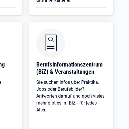
uns Ihre Karriere!
ng
Be­rufs­in­for­ma­ti­ons­zen­trum
(BiZ) & Veranstaltungen
s
Sie suchen Infos über Praktika,
Jobs oder Berufsbilder?
Antworten darauf und noch vieles
mehr gibt es im BiZ - für jedes
Alter.