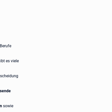
 Berufe
ibt es viele
tscheidung
ssende
en
sowie