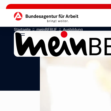
zu den Hauptinhalten springen
Hauptnavigation
Startseite
meinBERUF
Ausbildung