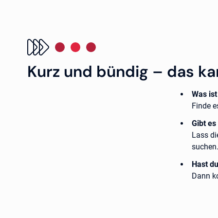
Kurz und bündig – das ka
Was is
Finde e
Gibt es
Lass di
suchen
Hast d
Dann ko