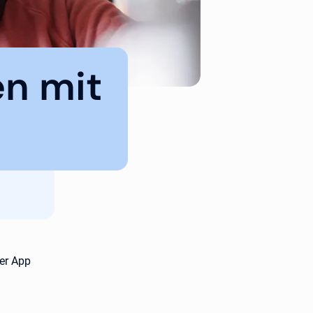
en mit
er App