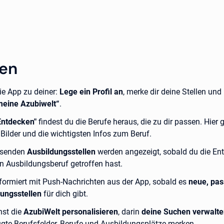
nen
e App zu deiner:
Lege ein Profil an
, merke dir deine Stellen und
meine Azubiwelt“
.
Entdecken"
findest du die Berufe heraus, die zu dir passen. Hier g
 Bilder und die wichtigsten Infos zum Beruf.
ssenden
Ausbildungsstellen
werden angezeigt, sobald du die En
en Ausbildungsberuf getroffen hast.
nformiert mit Push-Nachrichten aus der App, sobald es
neue, pa
ungsstellen
für dich gibt.
nst die
AzubiWelt personalisieren
, darin
deine Suchen verwalt
gte Berufsfelder, Berufe und Ausbildungsplätze merken.