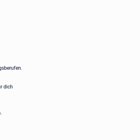
gsberufen.
r dich
.