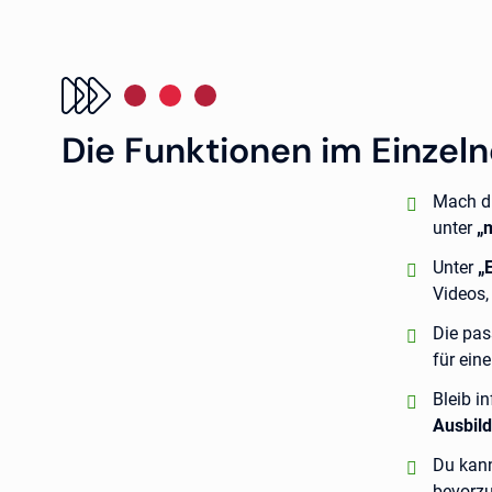
Die Funktionen im Einzel
positiv:
Mach di
unter
„
positiv:
Unter
„
Videos,
positiv:
Die pa
für ein
positiv:
Bleib i
Ausbild
positiv:
Du kan
bevorzu