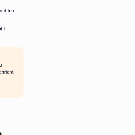
ichten
fil
u
chricht