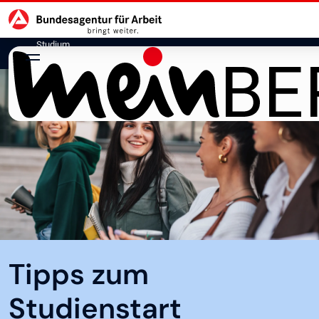
Hauptnavigation
zu den Hauptinhalten springen
Studium
Tipps zum
Studienstart