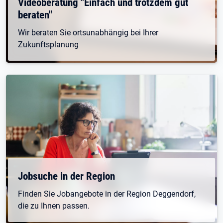
Videoberatung "Einfach und trotzdem gut
beraten"
Wir beraten Sie ortsunabhängig bei Ihrer
Zukunftsplanung
Öffnet in neuem Tab
Jobsuche in der Region
Finden Sie Jobangebote in der Region Deggendorf,
die zu Ihnen passen.