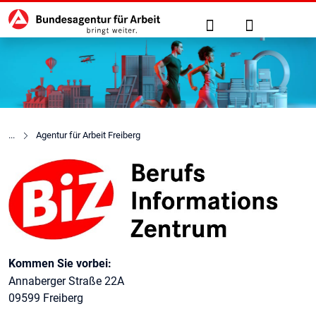
Hauptnavigation
zu den Hauptinhalten springen
Suche
Anmelden
Agentur für Arbeit Freiberg
Berufsinformationszentrum (B
Kontaktinformationen
Kommen Sie vorbei:
Annaberger Straße 22A
09599 Freiberg