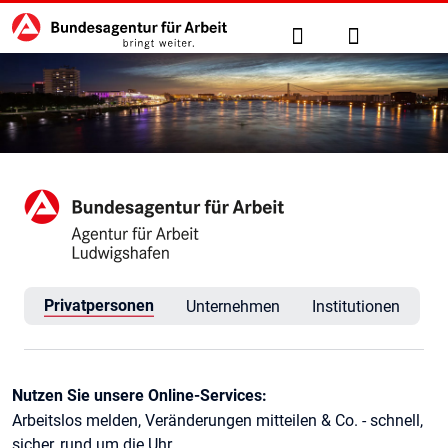
Hauptnavigation
zu den Hauptinhalten springen
Suche
Anmelden
Agentur für Arbeit Ludwigsh
Privatpersonen
Unternehmen
Institutionen
Kontaktinformationen
Nutzen Sie unsere Online-Services:
Arbeitslos melden, Veränderungen mitteilen & Co. - schnell,
sicher, rund um die Uhr.