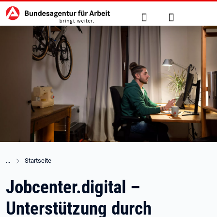
Hauptnavigation
zu den Hauptinhalten springen
Suche
Anmelden
Startseite
Jobcenter.digital –
Unterstützung durch