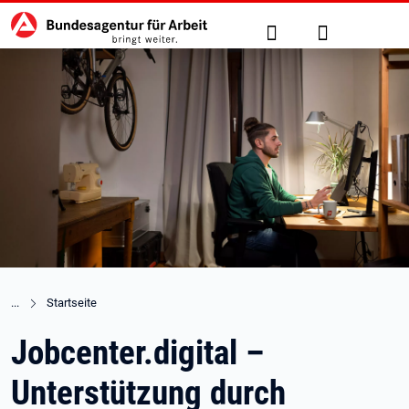
Hauptnavigation
zu den Hauptinhalten springen
Suche
Anmelden
Startseite
Jobcenter.digital –
Unterstützung durch