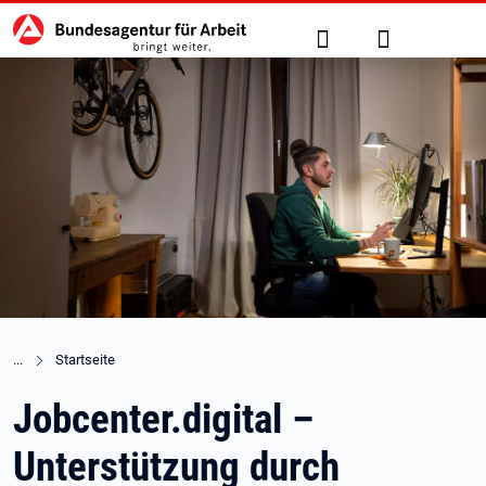
Hauptnavigation
zu den Hauptinhalten springen
Suche
Anmelden
Startseite
Jobcenter.digital –
Unterstützung durch