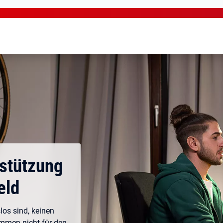
rstützung
eld
los sind, keinen
ommen nicht für den