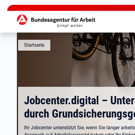
zu den Hauptinhalten springen
Hauptnavigation
Startseite
Jobcenter.digital – Unte
durch Grundsicherungsg
Ihr Jobcenter unterstützt Sie, wenn Sie länger arbeits
Anspruch auf Arbeitslosengeld haben oder Ihr Eink