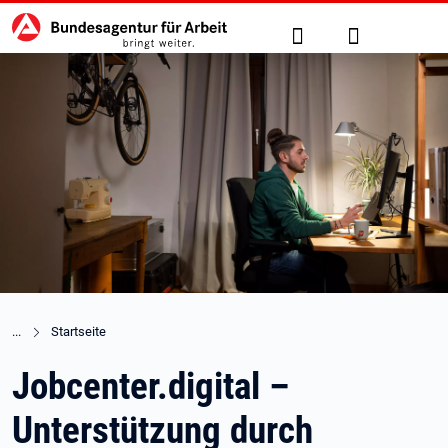
Hauptnavigation
zu den Hauptinhalten springen
Suche
Anmelden
Startseite
Jobcenter.digital –
Unterstützung durch