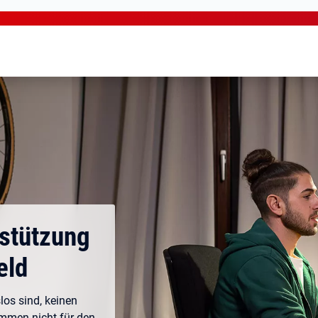
rstützung
eld
los sind, keinen
ommen nicht für den