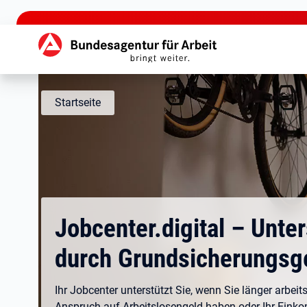
zu den Hauptinhalten springen
Hauptnavigation
Startseite
Jobcenter.digital – Unte
durch Grundsicherungsg
Ihr Jobcenter unterstützt Sie, wenn Sie länger arbeits
Anspruch auf Arbeitslosengeld haben oder Ihr Eink