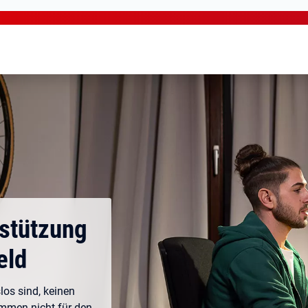
rstützung
eld
los sind, keinen
ommen nicht für den