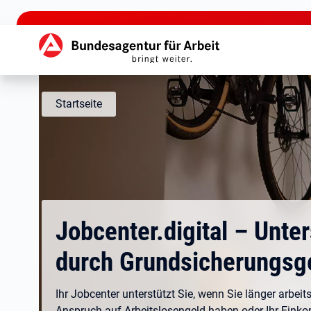
zu den Hauptinhalten springen
Hauptnavigation
Startseite
Jobcenter.digital – Unte
durch Grundsicherungsg
Ihr Jobcenter unterstützt Sie, wenn Sie länger arbeits
Anspruch auf Arbeitslosengeld haben oder Ihr Eink