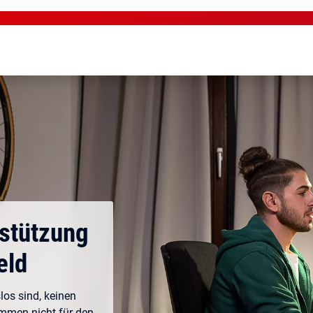
rstützung
eld
los sind, keinen
ommen nicht für den