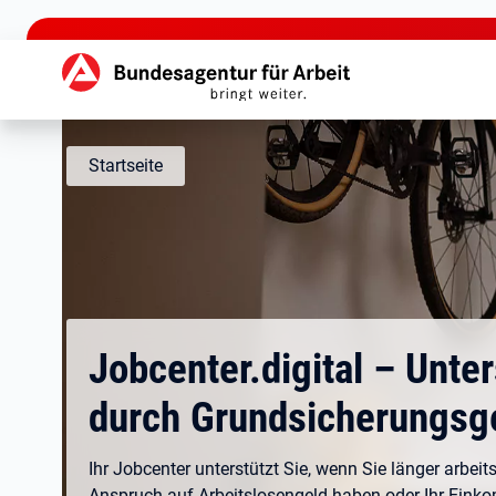
zu den Hauptinhalten springen
Hauptnavigation
Startseite
Jobcenter.digital – Unte
durch Grundsicherungsg
Ihr Jobcenter unterstützt Sie, wenn Sie länger arbeits
Anspruch auf Arbeitslosengeld haben oder Ihr Eink