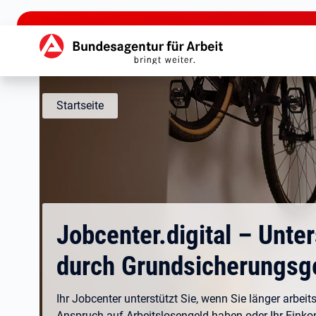
zu den Hauptinhalten springen
Hauptnavigation
Startseite
Jobcenter.digital – Unte
durch Grundsicherungsg
Ihr Jobcenter unterstützt Sie, wenn Sie länger arbeits
Anspruch auf Arbeitslosengeld haben oder Ihr Eink