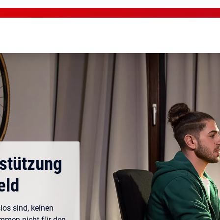
rstützung
eld
los sind, keinen
ommen nicht für den