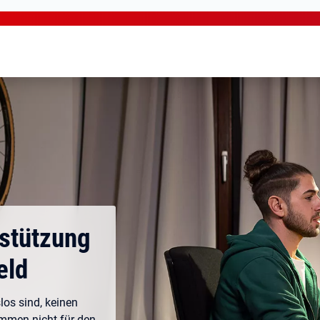
rstützung
eld
los sind, keinen
ommen nicht für den