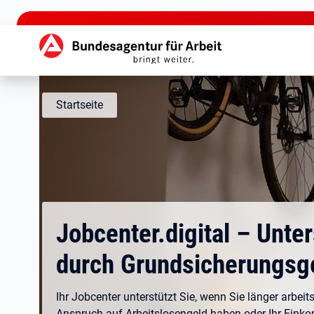
zu den Hauptinhalten springen
Hauptnavigation
Startseite
Jobcenter.digital – Unte
durch Grundsicherungsg
Ihr Jobcenter unterstützt Sie, wenn Sie länger arbeits
Anspruch auf Arbeitslosengeld haben oder Ihr Eink