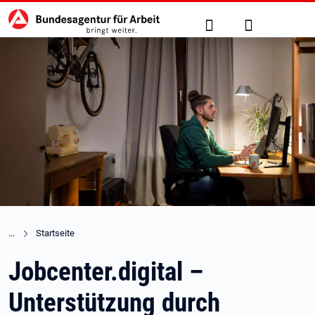
Hauptnavigation
zu den Hauptinhalten springen
Suche
Anmelden
Startseite
Jobcenter.digital –
Unterstützung durch