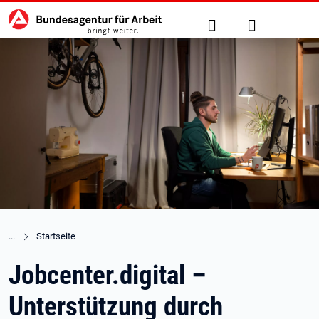
Hauptnavigation
zu den Hauptinhalten springen
Suche
Anmelden
Startseite
Jobcenter.digital –
Unterstützung durch