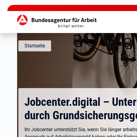
zu den Hauptinhalten springen
Hauptnavigation
Startseite
Jobcenter.digital – Unte
durch Grundsicherungsg
Ihr Jobcenter unterstützt Sie, wenn Sie länger arbeits
Anspruch auf Arbeitslosengeld haben oder Ihr Eink