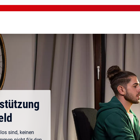
rstützung
eld
los sind, keinen
ommen nicht für den