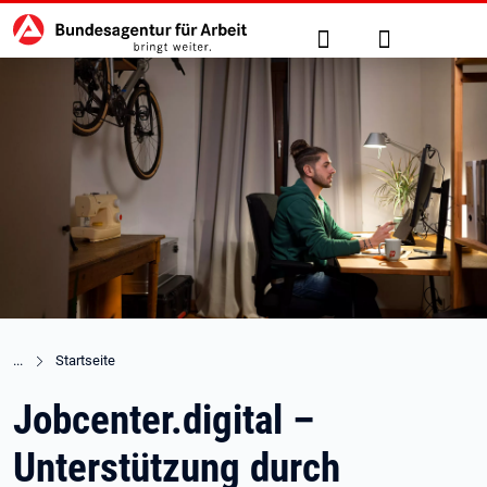
Hauptnavigation
zu den Hauptinhalten springen
Suche
Anmelden
Startseite
Jobcenter.digital –
Unterstützung durch