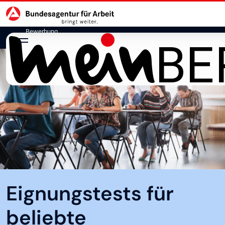
Hauptnavigation
zu den Hauptinhalten springen
Bewerbung
Eignungstests für
beliebte