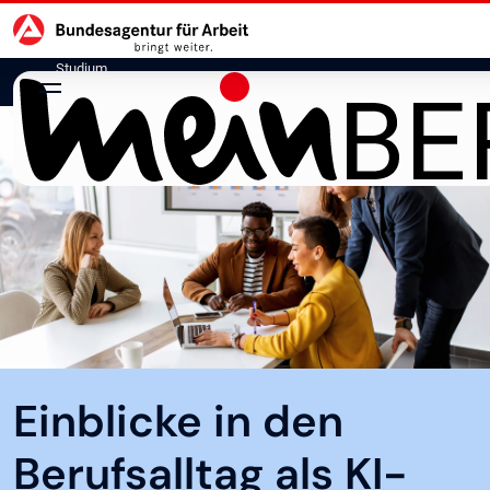
Hauptnavigation
zu den Hauptinhalten springen
Studium
Einblicke in den
Berufsalltag als KI-