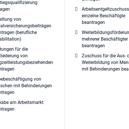
tiegsqualifizierung
ragen
Arbeitsentgeltzuschuss
einzelne Beschäftigte
attung von
beantragen
alversicherungsbeiträgen
tragen (berufliche
Weiterbildungsförderu
bilitation)
mehrerer Beschäftigter
beantragen
tungen für die
liederung von
Zuschuss für die Aus- 
gzeitleistungsbeziehenden
Weiterbildung von Me
ntragen
mit Behinderungen bea
bebeschäftigung von
schen mit Behinderungen
ntragen
lhabe am Arbeitsmarkt
ntragen