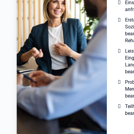
Eins
anf
Erst
Sozi
bean
Reha
Leis
Eing
Lan
bea
Pro
Men
bea
Tei
bea