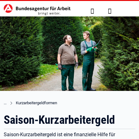
Hauptnavigation
zu den Hauptinhalten springen
Suche
Anmelden
Kurzarbeitergeldformen
Saison-Kurzarbeitergeld
Saison-Kurzarbeitergeld ist eine finanzielle Hilfe für