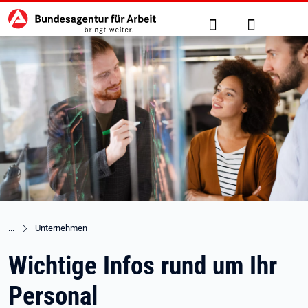
Hauptnavigation
zu den Hauptinhalten springen
Suche
Anmelden
Unternehmen
Wichtige Infos rund um Ihr
Personal