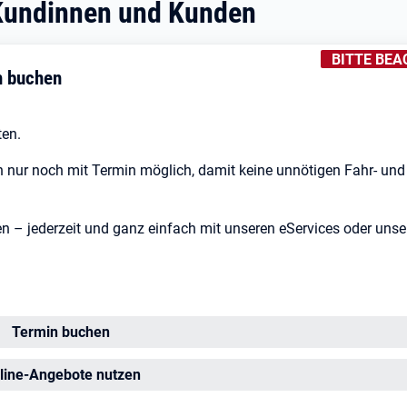
 Kundinnen und Kunden
KENNZEICHN
BITTE BEA
n buchen
ten.
 nur noch mit Termin möglich, damit keine unnötigen Fahr- und
gen – jederzeit und ganz einfach mit unseren eServices oder unse
Öffnet in neuem Tab
Termin buchen
fnet in neuem Tab
line-Angebote nutzen