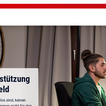
rstützung
eld
los sind, keinen
ommen nicht für den