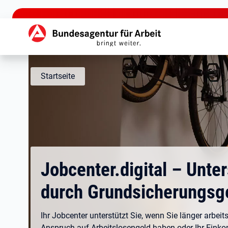
zu den Hauptinhalten springen
Hauptnavigation
Startseite
Jobcenter.digital – Unte
durch Grundsicherungsg
Ihr Jobcenter unterstützt Sie, wenn Sie länger arbeits
Anspruch auf Arbeitslosengeld haben oder Ihr Eink